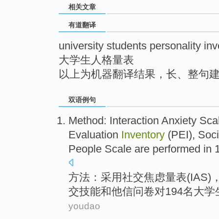
相关文章
top
有道翻译
university students personality in
大学生人格量表
以上为机器翻译结果，长、整句
双语例句
Method
: Interaction
Anxiety
Sca
Evaluation
Inventory
(
PEI
),
Soci
People Scale
are
performed
in
方法
：采用
社交焦虑
量表
(
IAS
)
交
技能
和
他信
问卷
对
194名
大学
youdao