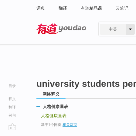
词典
翻译
有道精品课
云笔记
中英
有道 - 网易旗下搜索
university students pe
目录
网络释义
释义
人格健康量表
翻译
例句
人格健康量表
基于1个网页
-
相关网页
go