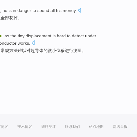
, he is in danger
to spend
all
his
money
.
钱
全部
花掉。
ul
as
the
tiny
displacement
is
hard
to detect
under
onductor
works.
用
常规
方法
难以
对
超导体
的
微小
位移
进行测量。
方博客
技术博客
诚聘英才
联系我们
站点地图
网络举报