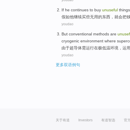
youdao
If
he
continues to
buy
unuseful
things
假如
他
继续
买
些
无用
的
东西
，就会
把
youdao
But
conventional
methods
are
unusef
cryogenic
environment
where
superc
由于
超导体
需运行
在
极
低温
环境
，运
youdao
更多双语例句
关于有道
Investors
有道智选
官