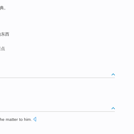
辞典。
的东西
束点
the
matter
to
him
.