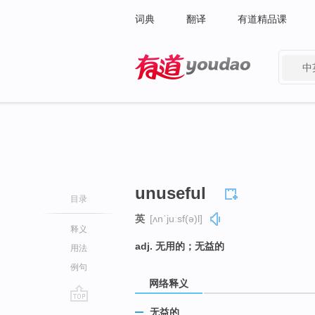
词典
翻译
有道精品课
中
有道 - 网易旗下搜索
unuseful
目录
英
[ʌnˈjuːsf(ə)l]
释义
adj. 无用的；无益的
用法
例句
网络释义
go
无益的