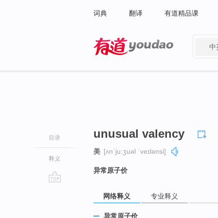
词典
翻译
有道精品课
中
有道 - 网易旗下搜索
unusual valency
目录
美
[ʌnˈjuːʒuəl ˈveɪlənsi]
释义
异常原子价
go
网络释义
专业释义
top
异常原子价