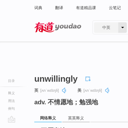
词典
翻译
有道精品课
云笔记
中英
有道 - 网易旗下搜索
unwillingly
目录
英
[ʌnˈwɪlɪŋli]
美
[ʌnˈwɪlɪŋli]
释义
adv. 不情愿地；勉强地
用法
例句
网络释义
英英释义
go