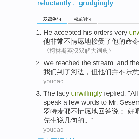
reluctantly
,
grudgingly
双语例句
权威例句
He
accepted
his
orders
very
unw
他
非常
不情愿地
接受了
他
的
命令
《柯林斯英汉双解大词典》
We
reached
the stream
,
and
th
我们
到了
河边
，
但
他们
并不
乐意
youdao
The
lady
unwillingly
replied
: "
All
speak
a few
words
to
Mr. Sese
罗特
麦耶
不情愿
地回答说
：“
好
先生
说
几
句
的。”
youdao