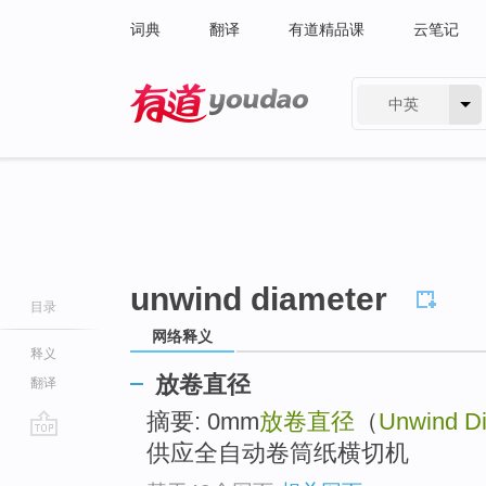
词典
翻译
有道精品课
云笔记
中英
有道 - 网易旗下搜索
unwind diameter
目录
网络释义
释义
放卷直径
翻译
摘要: 0mm
放卷直径
（
Unwind D
供应全自动卷筒纸横切机
go
top