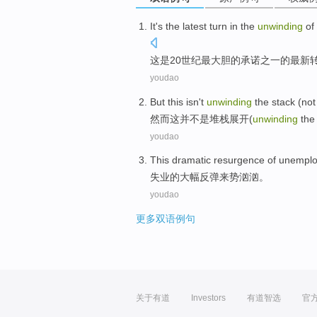
It
's
the latest
turn
in the
unwinding
of
这
是
20
世纪
最
大胆
的
承诺
之一
的
最新
youdao
But
this
isn
't
unwinding
the
stack
(
not
然而
这
并
不是
堆栈
展开(
unwinding
the
youdao
This
dramatic
resurgence
of
unempl
失业
的
大幅
反弹
来势
汹汹。
youdao
更多双语例句
关于有道
Investors
有道智选
官