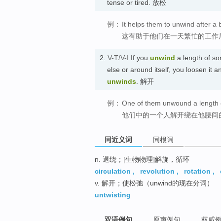
tense or tired. 放松
例：
It helps them to unwind after a 
这有助于他们在一天繁忙的工作
2.
V-T/V-I
If you
unwind
a length of s
else or around itself, you loosen it a
unwinds
. 解开
例：
One of them unwound a length o
他们中的一个人解开绕在他腰间
同近义词
同根词
n. 退绕；[生物物理]解旋，循环
circulation
,
revolution
,
rotation
,
v. 解开；使松弛（unwind的现在分词）
untwisting
双语例句
原声例句
权威