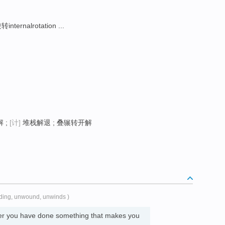
nternalrotation ...
 ;
[计]
堆栈解退 ; 叠辗转开解
ding, unwound, unwinds )
fter you have done something that makes you