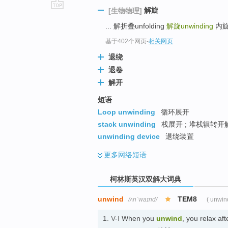
解旋
[生物物理]
go
... 解折叠unfolding
解旋unwinding
内旋转i
top
基于402个网页
-
相关网页
退绕
退卷
解开
短语
Loop unwinding
循环展开
stack unwinding
栈展开 ; 堆栈辗转开解
unwinding device
退绕装置
更多
网络短语
柯林斯英汉双解大词典
unwind
TEM8
/ʌnˈwaɪnd/
( unwin
1.
V-I
When you
unwind
, you relax a