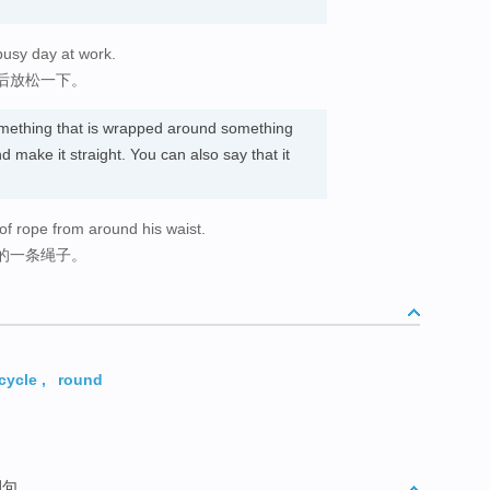
busy day at work.
后放松一下。
omething that is wrapped around something
nd make it straight. You can also say that it
f rope from around his waist.
的一条绳子。
cycle
,
round
例句