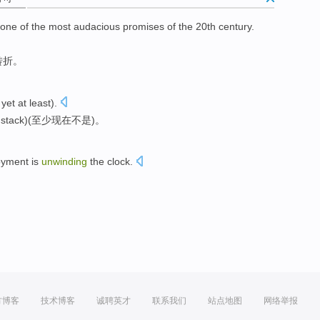
 one
of
the most
audacious
promises
of the
20th
century
.
转折
。
yet
at least
).
 stack)(至少
现在
不是
)。
oyment
is
unwinding
the clock.
方博客
技术博客
诚聘英才
联系我们
站点地图
网络举报