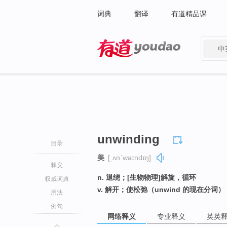
词典
翻译
有道精品课
中
有道 - 网易旗下搜索
unwinding
目录
美
[ˌʌnˈwaɪndɪŋ]
释义
n. 退绕；[生物物理]解旋，循环
权威词典
v. 解开；使松弛（unwind 的现在分词）
用法
例句
网络释义
专业释义
英英