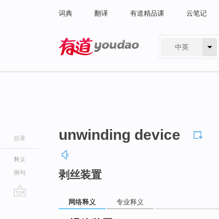
词典
翻译
有道精品课
云笔记
中英
有道 - 网易旗下搜索
unwinding device
目录
释义
剥丝装置
例句
网络释义
专业释义
go
top