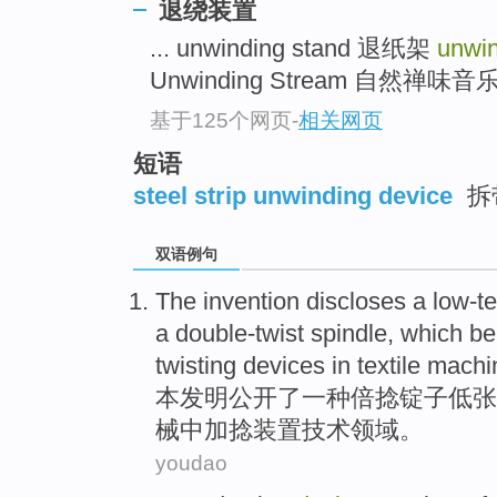
退绕装置
... unwinding stand 退纸架
unwi
Unwinding Stream 自然禅味音乐 
基于125个网页
-
相关网页
短语
steel strip unwinding device
拆
双语例句
The invention
discloses
a
low-t
a
double-twist spindle
,
which be
twisting
devices
in
textile
machi
本
发明
公开
了一种倍
捻
锭子
低
张
械中加捻装置
技术
领域
。
youdao