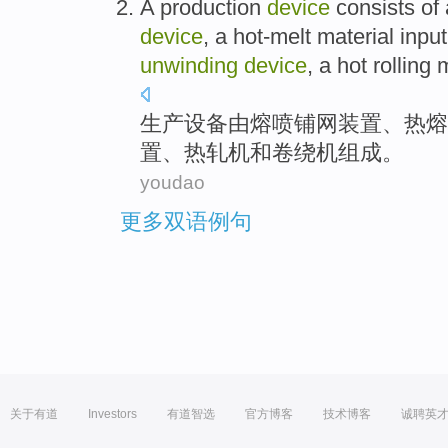
A
production
device
consists
of 
device
,
a hot-melt
material
input
unwinding
device
, a hot rolling
生产
设备
由
熔喷
铺
网
装置
、
热熔
置、热轧机
和
卷绕
机组成。
youdao
更多双语例句
关于有道
Investors
有道智选
官方博客
技术博客
诚聘英