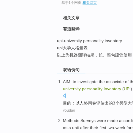
基于1个网页
-
相关网页
top
相关文章
有道翻译
upi-university personality inventory
upi大学人格量表
以上为机器翻译结果，长、整句建议使用
双语例句
AIM
:
to
investigate the associate
of
t
university
personality
Inventory
(
UPI
目的
：
以
人格
问卷
评估出
的
3个
类型
大
youdao
Methods
Surveys were made accordi
as
a
unit
after
their first
two
-
week
for