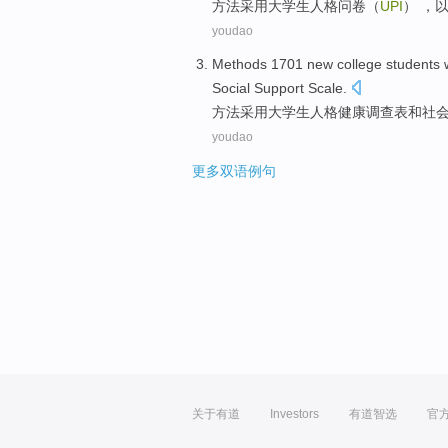
方法
采用
大学生
人格
问卷
（
UPI
） ，
youdao
Methods
1701 new college students
Social
Support
Scale.
方法采用
大学生
人格
健康调查表
和
社
youdao
更多双语例句
关于有道
Investors
有道智选
官