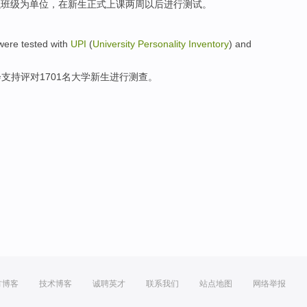
以
班级
为
单位
，
在
新生
正式
上课
两
周
以后进行测试。
 were
tested
with
UPI
(
University
Personality
Inventory
)
and
会
支持
评对1701名大学新生
进行测查
。
方博客
技术博客
诚聘英才
联系我们
站点地图
网络举报