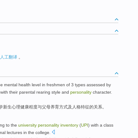
人工翻译
。
he
mental
health
level
in
freshmen
of
3
types
assessed by
)
with
their parental
rearing
style
and
personality
character.
学
新生
心理
健康
程度
与
父母
养育
方式
及
人格特征的关系。
ng to the
university
personality
inventory
(
UPI
)
with a
class
mal
lectures
in the college.