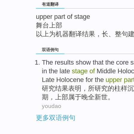
有道翻译
top
upper part of stage
舞台上部
以上为机器翻译结果，长、整句
双语例句
The
results
show that
the
core 
in
the
late
stage
of
Middle
Holo
Late
Holocene
for the
upper
par
研究结果
表明
，
所研究
的
柱
样沉
期
，上部属于
晚
全新世。
youdao
更多双语例句