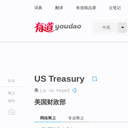
词典
翻译
有道精品课
云笔记
中英
有道 - 网易旗下搜索
US Treasury
目录
美
[ˌjuː ˈes ˈtreʒəri]
释义
美国财政部
例句
网络释义
专业释义
go
top