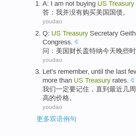
A
:
I am
not
buying
US
Treasury
答
：
我
并没有
购买
美国
国债
。
youdao
Q
:
US
Treasury
Secretary
Geith
Congress
.
问
：
美国
财长
盖特纳
今天
晚些时
youdao
Let's
remember
,
until
the last
fe
more than
US
Treasury
rates
.
我们
一定要记住
，
直到
最近
几
周
高
的
价格
。
youdao
更多双语例句