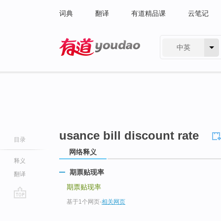
词典
翻译
有道精品课
云笔记
中英
有道 - 网易旗下搜索
usance bill discount rate
目录
网络释义
释义
期票贴现率
翻译
期票贴现率
基于1个网页
-
相关网页
go
top