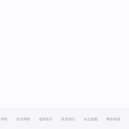
方博客
技术博客
诚聘英才
联系我们
站点地图
网络举报