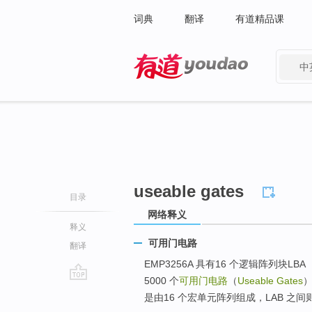
词典
翻译
有道精品课
中
有道 - 网易旗下搜索
useable gates
目录
网络释义
释义
可用门电路
翻译
EMP3256A 具有16 个逻辑阵列块LBA（Log
5000 个
可用门电路
（
Useable Gates
）
go
是由16 个宏单元阵列组成，LAB 之间
top