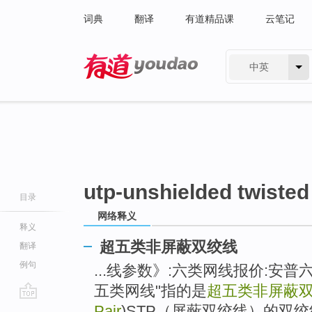
词典
翻译
有道精品课
云笔记
中英
有道 - 网易旗下搜索
utp-unshielded twisted
目录
网络释义
释义
超五类非屏蔽双绞线
翻译
例句
...线参数》:六类网线报价:安
五类网线"指的是
超五类非屏蔽
go
Pair
)STP（屏蔽双绞线）的双