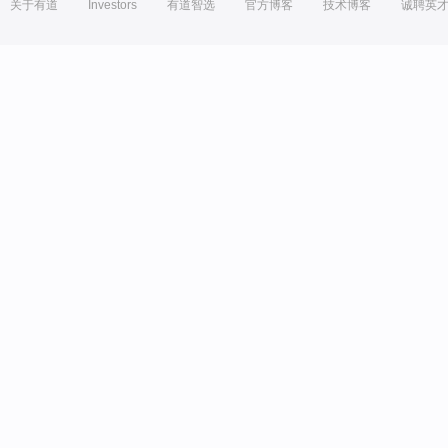
关于有道
Investors
有道智选
官方博客
技术博客
诚聘英