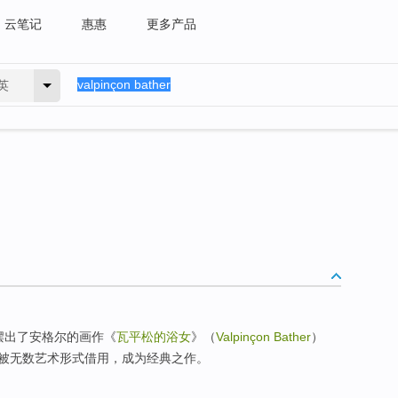
云笔记
惠惠
更多产品
英
）摆出了安格尔的画作《
瓦平松的浴女
》（
Valpinçon Bather
）
被无数艺术形式借用，成为经典之作。