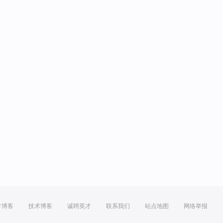
方博客
技术博客
诚聘英才
联系我们
站点地图
网络举报