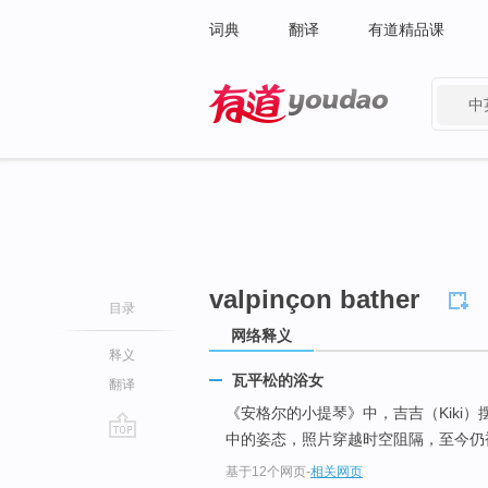
词典
翻译
有道精品课
中
有道 - 网易旗下搜索
valpinçon bather
目录
网络释义
释义
瓦平松的浴女
翻译
《安格尔的小提琴》中，吉吉（Kiki
中的姿态，照片穿越时空阻隔，至今仍
go
基于12个网页
-
相关网页
top