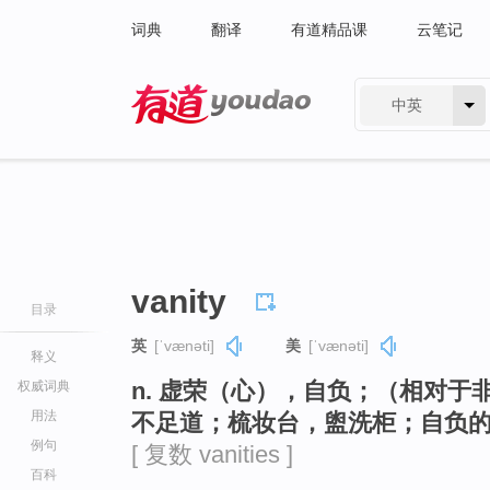
词典
翻译
有道精品课
云笔记
中英
有道 - 网易旗下搜索
vanity
目录
英
[ˈvænəti]
美
[ˈvænəti]
释义
n. 虚荣（心），自负；（相对
权威词典
用法
不足道；梳妆台，盥洗柜；自负
例句
[ 复数 vanities ]
百科