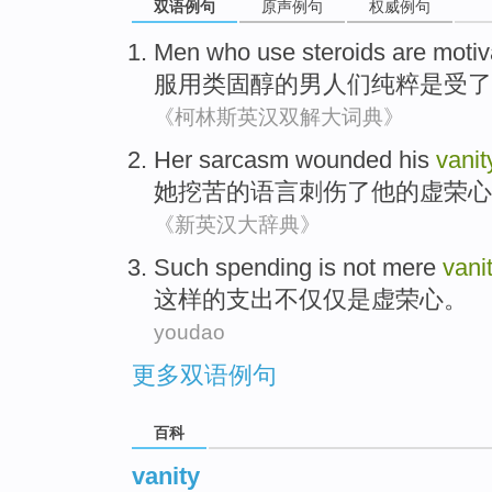
双语例句
原声例句
权威例句
Men
who
use steroids
are
motiv
服用
类固醇的
男
人们纯粹
是
受
了
《柯林斯英汉双解大词典》
Her
sarcasm
wounded
his
vanit
她
挖苦的语言
刺伤了
他
的
虚荣心
《新英汉大辞典》
Such
spending
is
not mere
vani
这样
的
支出
不仅仅
是
虚荣心
。
youdao
更多双语例句
百科
vanity