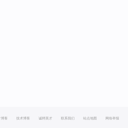
方博客
技术博客
诚聘英才
联系我们
站点地图
网络举报