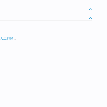
人工翻译
。