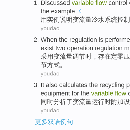
Discussed
variable
flow
control
the
example
.
用
实例
说明
变
流量
冷水
系统
控制
youdao
When
the
regulation
is perform
exist
two
operation
regulation m
采用
变
流量
调节
时
，
存在
定零压
节方式。
youdao
It also
calculates
the recycling 
equipment
for
the
variable
flow
同时
分析
了
变
流量
运行
时
附加
设
youdao
更多双语例句