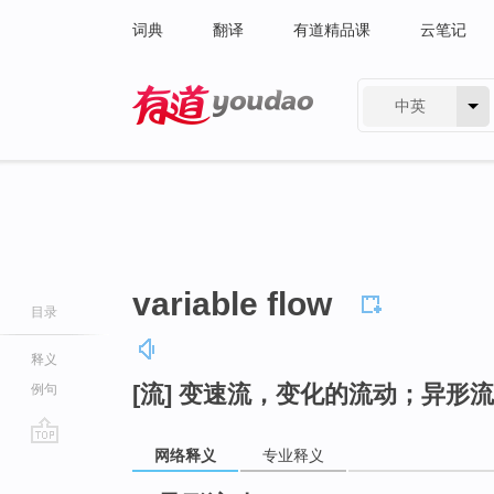
词典
翻译
有道精品课
云笔记
中英
有道 - 网易旗下搜索
variable flow
目录
释义
[流] 变速流，变化的流动；异形
例句
网络释义
专业释义
go
top