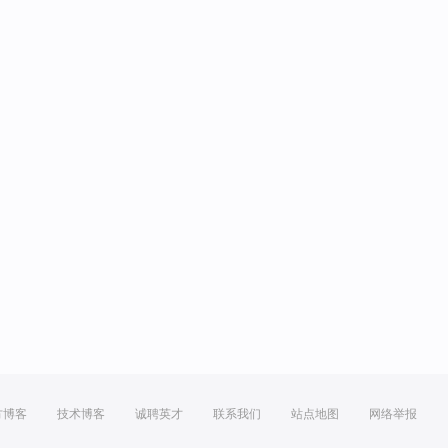
方博客
技术博客
诚聘英才
联系我们
站点地图
网络举报