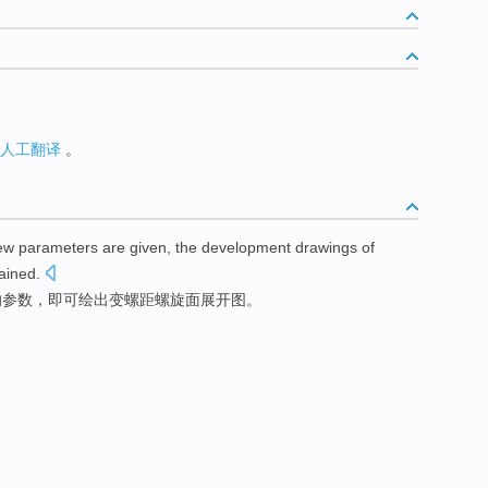
人工翻译
。
ew
parameters
are given
, the
development
drawings
of
ained.
的
参数
，即可绘出
变
螺距
螺旋
面
展开
图
。