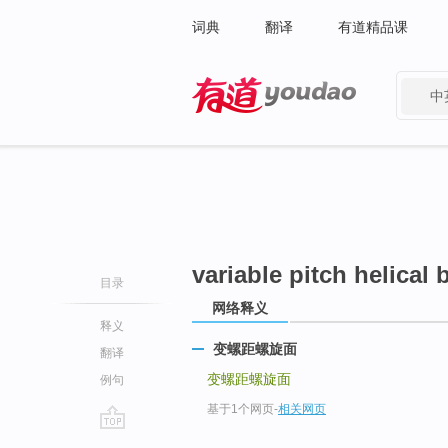
词典
翻译
有道精品课
中
有道 - 网易旗下搜索
variable pitch helical 
目录
网络释义
释义
变螺距螺旋面
翻译
变螺距螺旋面
例句
基于1个网页
-
相关网页
go