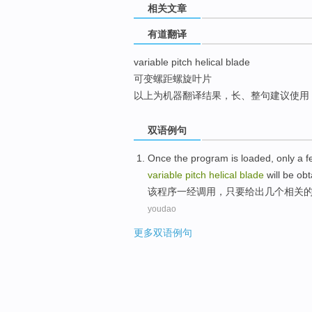
相关文章
top
有道翻译
variable pitch helical blade
可变螺距螺旋叶片
以上为机器翻译结果，长、整句建议使用
双语例句
Once
the
program
is
loaded
,
only
a f
variable
pitch
helical
blade
will be obt
该
程序
一经调用
，
只要
给出
几个
相关
youdao
更多双语例句