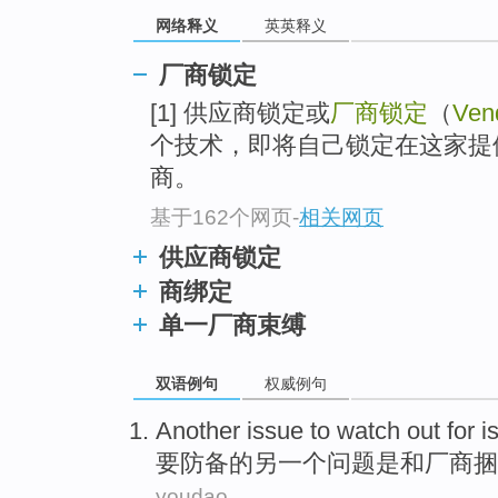
网络释义
英英释义
厂商锁定
[1] 供应商锁定或
厂商锁定
（
Ven
个技术，即将自己锁定在这家提
商。
基于162个网页
-
相关网页
供应商锁定
商绑定
单一厂商束缚
双语例句
权威例句
Another
issue
to watch
out
for
i
要
防备的
另一个
问题
是
和
厂商
捆
youdao