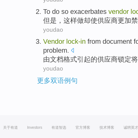
To
do
so
exacerbates
vendor
lo
但是
，这样
做
却使
供应商
更加
禁
youdao
Vendor
lock-in
from
document
f
problem
.
由
文档
格式
引起
的
供应商
锁定将
youdao
更多双语例句
关于有道
Investors
有道智选
官方博客
技术博客
诚聘英