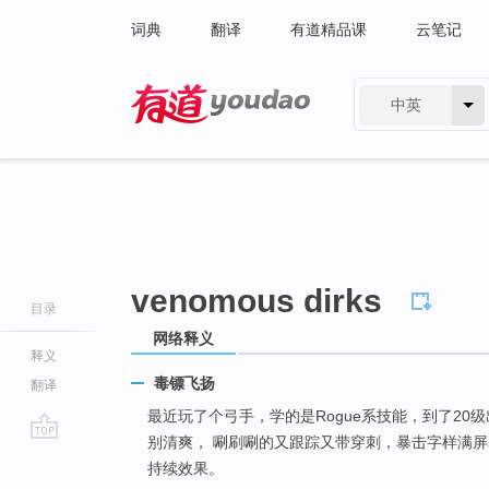
词典
翻译
有道精品课
云笔记
中英
有道 - 网易旗下搜索
venomous dirks
目录
网络释义
释义
毒镖飞扬
翻译
最近玩了个弓手，学的是Rogue系技能，到了20
别清爽， 唰刷唰的又跟踪又带穿刺，暴击字样满屏
go
持续效果。
top