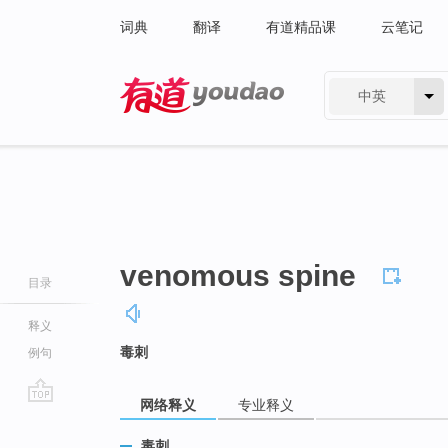
词典
翻译
有道精品课
云笔记
中英
有道 - 网易旗下搜索
venomous spine
目录
释义
毒刺
例句
网络释义
专业释义
go
top
毒刺