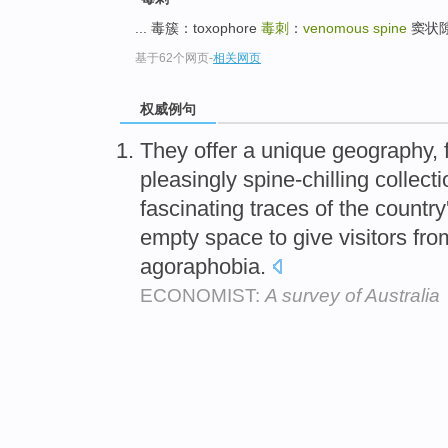
... 毒簇：toxophore
毒刺
：
venomous spine
窦状隙：S
基于62个网页
-
相关网页
权威例句
They offer a unique geography, f
pleasingly spine-chilling collect
fascinating traces of the country
empty space to give visitors f
agoraphobia.
ECONOMIST:
A survey of Australia