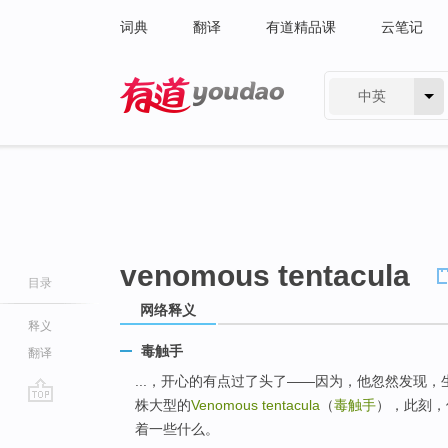
词典
翻译
有道精品课
云笔记
中英
有道 - 网易旗下搜索
venomous tentacula
目录
网络释义
释义
毒触手
翻译
...，开心的有点过了头了——因为，他忽然发现
株大型的
Venomous tentacula
（
毒触手
），此刻，
go
着一些什么。
top