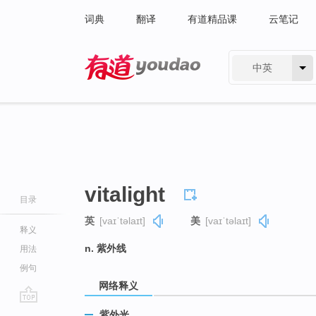
词典
翻译
有道精品课
云笔记
中英
有道 - 网易旗下搜索
vitalight
目录
英
[vaɪˈtəlaɪt]
美
[vaɪˈtəlaɪt]
释义
n. 紫外线
用法
例句
网络释义
go
紫外光