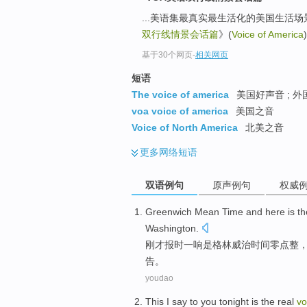
...美语集最真实最生活化的美国生活
双行线情景会话篇
》(
Voice of America
基于30个网页
-
相关网页
短语
The voice of america
美国好声音 ; 外
voa voice of america
美国之音
Voice of North America
北美之音
更多
网络短语
双语例句
原声例句
权威
Greenwich Mean
Time
and here
is
t
Washington
.
刚才报时一响
是
格林威治
时间
零点整
告。
youdao
This
I
say
to
you
tonight
is
the
real
vo