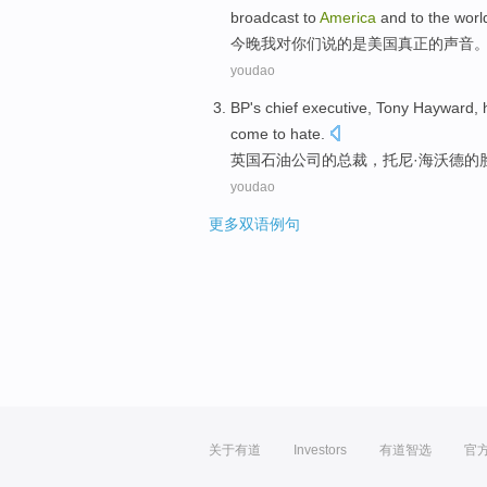
broadcast
to
America
and
to
the worl
今晚
我
对
你们
说
的
是
美国
真正
的
声音
youdao
BP
's
chief executive
, Tony
Hayward
,
come to
hate
.
英国石油公司
的
总裁
，托尼·
海沃德
的
youdao
更多双语例句
关于有道
Investors
有道智选
官