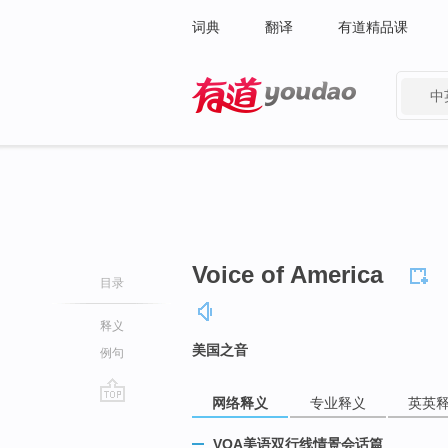
词典
翻译
有道精品课
中
有道 - 网易旗下搜索
Voice of America
目录
释义
美国之音
例句
网络释义
专业释义
英英
go
top
VOA美语双行线情景会话篇