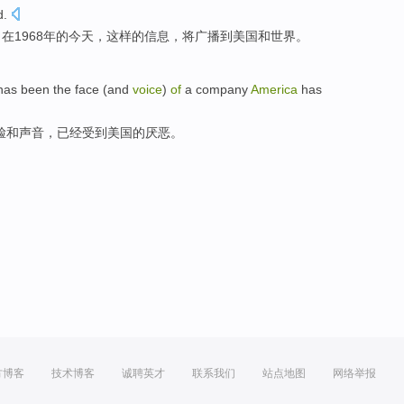
d
.
。
在
1968年的今天，
这样
的
信息
，
将
广播
到
美国
和
世界
。
has
been
the
face
(
and
voice
)
of
a company
America
has
脸
和
声音
，
已经
受到
美国
的
厌恶
。
方博客
技术博客
诚聘英才
联系我们
站点地图
网络举报