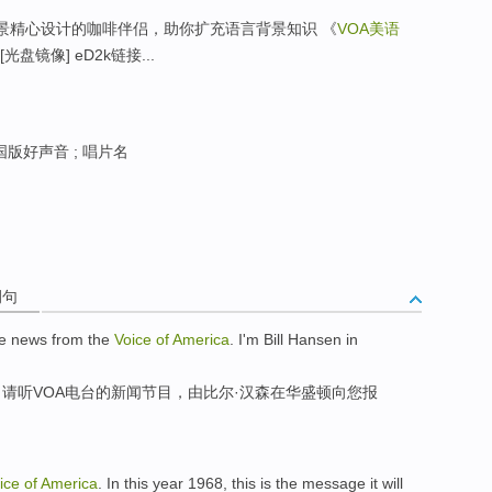
场景精心设计的咖啡伴侣，助你扩充语言背景知识 《
VOA美语
)[光盘镜像] eD2k链接...
国版好声音 ; 唱片名
例句
he
news
from
the
Voice
of
America
. I'm Bill
Hansen
in
，请
听VOA电台
的
新闻
节目，
由
比尔·
汉森
在
华盛顿
向您报
ice
of
America
.
In
this year 1968,
this
is the
message
it will