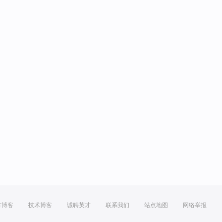
方博客
技术博客
诚聘英才
联系我们
站点地图
网络举报