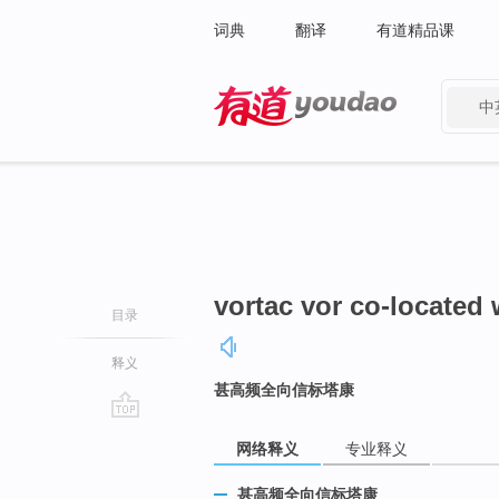
词典
翻译
有道精品课
中
有道 - 网易旗下搜索
vortac vor co-located 
目录
释义
甚高频全向信标塔康
go
网络释义
专业释义
top
甚高频全向信标塔康