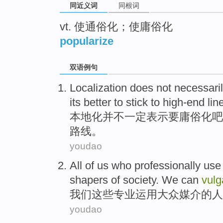
同近义词
同根词
vt. 使通俗化；使庸俗化
popularize
双语例句
Localization
does not
necessari
its
better
to stick
to
high-end
lin
本地化
并不
一定
表示
要
庸俗化
吧
路线。
youdao
All
of
us
who
professionally
use
shapers of
society
. We can
vulg
我们
这些
专业
运用
大众
媒介
的人
youdao