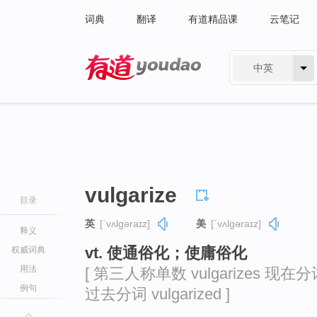
词典
翻译
有道精品课
云笔记
中英
有道 - 网易旗下搜索
vulgarize
目录
英
[ˈvʌlɡəraɪz]
美
[ˈvʌlɡəraɪz]
释义
vt. 使通俗化；使庸俗化
权威词典
用法
[ 第三人称单数 vulgarizes 现在分词 v
例句
过去分词 vulgarized ]