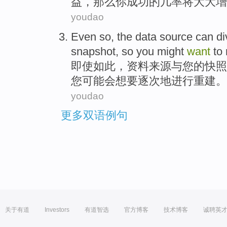
益，那么
你
成功
的
几率
将大大
增
youdao
Even
so
, the
data
source
can di
snapshot
,
so
you
might
want
to
即使
如此
，
资料
来源
与
您
的
快照
您
可能会
想
要
逐次地进行重建
。
youdao
更多双语例句
关于有道
Investors
有道智选
官方博客
技术博客
诚聘英