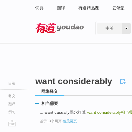
词典
翻译
有道精品课
云笔记
中英
有道 - 网易旗下搜索
want considerably
目录
网络释义
释义
相当需要
翻译
例句
... want casually偶尔打算
want considerably
相当
基于13个网页
-
相关网页
go