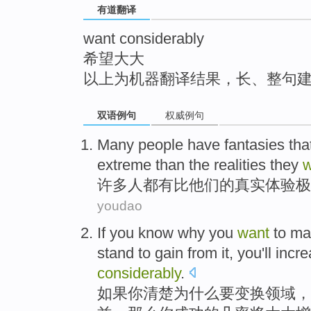
有道翻译
top
want considerably
希望大大
以上为机器翻译结果，长、整句
双语例句
权威例句
Many
people
have
fantasies
tha
extreme
than
the
realities
they
w
许多
人
都
有
比
他们
的
真实体验
极
youdao
If
you
know
why
you
want
to ma
stand to
gain
from it, you'll
incr
considerably
.
如果
你
清楚
为什么
要
变换
领域，