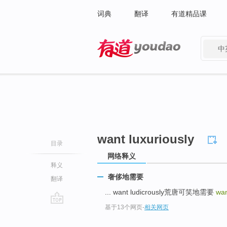
词典
翻译
有道精品课
中
有道 - 网易旗下搜索
want luxuriously
目录
网络释义
释义
奢侈地需要
翻译
... want ludicrously荒唐可笑地需要
wan
基于13个网页
-
相关网页
go
top