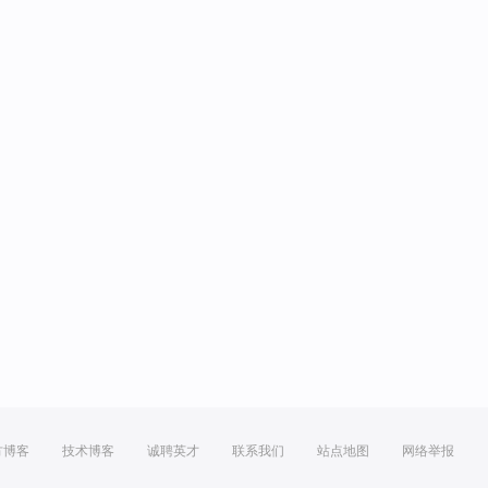
方博客
技术博客
诚聘英才
联系我们
站点地图
网络举报