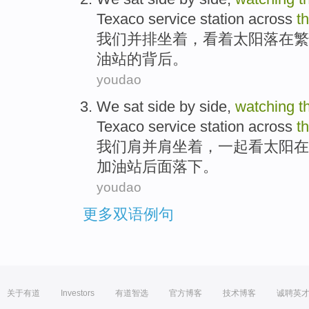
Texaco
service station
across
t
我们
并排
坐着
，
看着
太阳
落
在繁
油站
的背后。
youdao
We
sat
side by side,
watching
t
Texaco
service station
across
t
我们
肩并肩
坐着
，
一起看
太阳
在
加油站
后面
落下。
youdao
更多双语例句
关于有道
Investors
有道智选
官方博客
技术博客
诚聘英