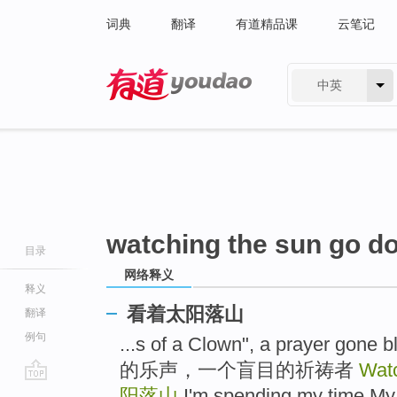
词典
翻译
有道精品课
云笔记
中英
有道 - 网易旗下搜索
watching the sun go d
目录
网络释义
释义
看着太阳落山
翻译
例句
...s of a Clown", a praye
的乐声，一个盲目的祈祷者
Watc
go
阳落山
I'm spending my time My