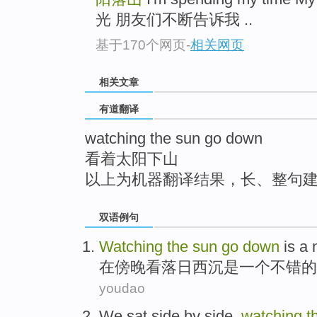
top
光 朋友们不断告诉我 ..
基于170个网页
-
相关网页
相关文章
有道翻译
watching the sun go down
看着太阳下山
以上为机器翻译结果，长、整句
双语例句
Watching
the
sun
go
down
is
a
在
傍晚
看
落日西沉
是
一个
不错
的
youdao
We
sat
side by side,
watching
t