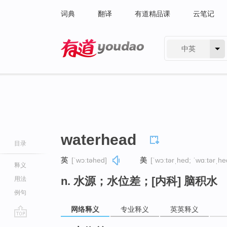
词典
翻译
有道精品课
云笔记
中英
有道 - 网易旗下搜索
waterhead
目录
英
[ˈwɔːtəhed]
美
[ˈwɔːtərˌhed; ˈwɑːtərˌhe
释义
n. 水源；水位差；[内科] 脑积水
用法
例句
网络释义
专业释义
英英释义
go