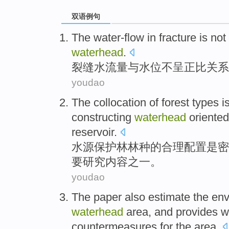
双语例句
The water-flow
in
fracture
is not
waterhead
.
裂缝
水流量
与水位
不
呈正比关系
youdao
The
collocation
of
forest types
i
constructing
waterhead
oriented
reservoir.
水源
保护林林种
的
合理
配置
是
密
要
研究
内容
之一
。
youdao
The paper
also estimate the
env
waterhead
area, and provides 
countermeasures
for the area.