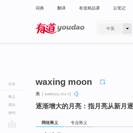
词典
翻译
有道精品课
云笔记
中英
有道 - 网易旗下搜索
waxing moon
目录
美
[ˈwæksɪŋ muːn]
释义
逐渐增大的月亮：指月亮从新月
用法
例句
网络释义
专业释义
go