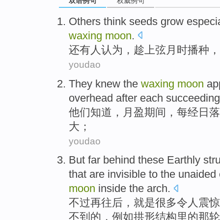
双语例句
权威例句
Others
think
seeds
grow
especia
waxing
moon
.
还有人
认为
，趁
上弦月
时
播种
，
youdao
They
knew
the
waxing
moon
ap
overhead
after
each
succeedin
他们
知道
，
月盈期间
，
每
经
日落
大；
youdao
But
far behind these Earthly str
that
are
invisible
to
the
unaided
moon
inside
the
arch
.
不过
再
往后
，
就是
很多
令人震惊
不到
的
，
例如
拱形
结构
里
的
那
轮