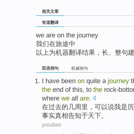
top
相关文章
有道翻译
we are on the journey
我们在旅途中
以上为机器翻译结果，长、整句
双语例句
权威例句
I
have
been
on
quite a
journey
the
end
of
this
,
to
the
rock-bott
where
we
all
are
.
在
过去
的
几
周里
，可以说
我
是
历
事实
真相告知于天下。
youdao