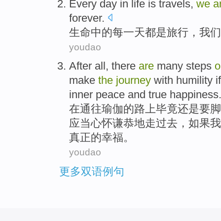
Every
day
in
life
is
travels
,
we
a
forever
.
生命
中的
每一
天都
是
旅行
，
我们
youdao
After all
, there
are
many
steps
make
the
journey
with humility
if
inner
peace
and
true
happiness
在
通往
瑜伽
的
路上
毕竟
还是要脚
应当
心怀谦恭地
走过去
，
如果
我
真正的幸福。
youdao
更多双语例句