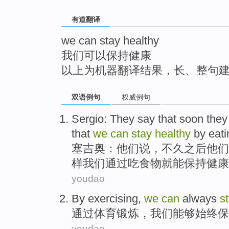
top
有道翻译
we can stay healthy
我们可以保持健康
以上为机器翻译结果，长、整句
双语例句
权威例句
Sergio
:
They
say
that
soon
the
that
we
can
stay
healthy
by
eati
塞吉奥
：
他们
说
，
不久之后
他们
样
我们
通过
吃
食物就
能
保持
健康
youdao
By
exercising
,
we
can
always
s
通过
体育锻炼
，
我们
能够
始终
保
youdao