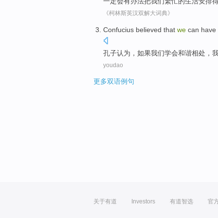
一定会
有
办法
把
我们
繁忙
的
生活安排
《柯林斯英汉双解大词典》
C
onfucius believed that
we
can have a
孔
子认为，如果我们学会和谐相处，
youdao
更多双语例句
关于有道
Investors
有道智选
官