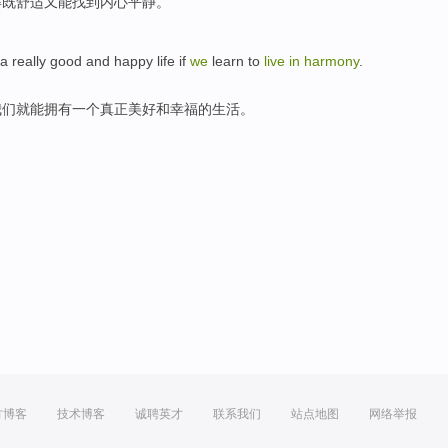
得
既舒适
又
能找到
内心
平静
。
 really good and happy life if
we
learn to
live
in
harmony
.
我们就能拥有一个真正美好和幸福的生活。
方博客
技术博客
诚聘英才
联系我们
站点地图
网络举报