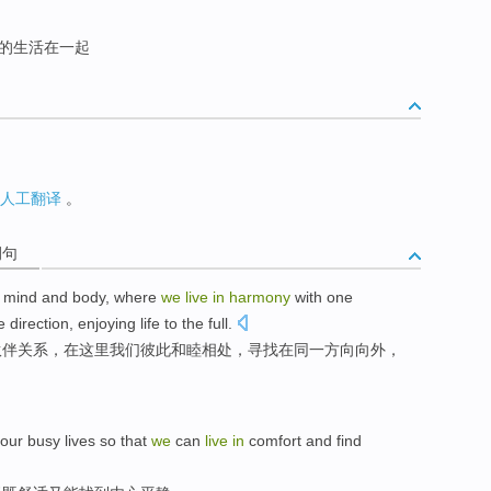
的生活在一起
人工翻译
。
例句
mind
and
body
,
where
we
live
in
harmony
with one
e
direction
,
enjoying
life
to the
full
.
伙伴关系
，
在这里
我们
彼此
和睦
相处，
寻找
在
同一
方向
向外
，
our
busy
lives
so
that
we
can
live
in
comfort
and
find