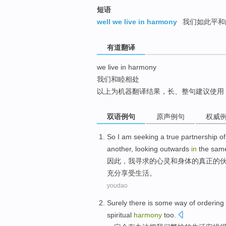
top
短语
well we live in harmony
我们如此平和
有道翻译
we live in harmony
我们和睦相处
以上为机器翻译结果，长、整句建议使用
双语例句
原声例句
权威
So
I am
seeking
a
true
partnership
of
another
,
looking
outwards
in
the sam
因此
，
我
寻求
的
心灵
和
身体
的
真正
的
充分
享受
生活
。
youdao
Surely
there is
some way
of
ordering
spiritual
harmony
too
.