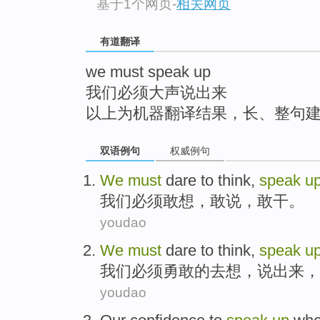
基于1个网页
-
相关网页
top
有道翻译
we must speak up
我们必须大声说出来
以上为机器翻译结果，长、整句
双语例句
权威例句
We
must
dare
to think
,
speak
u
我们
必须
敢
想
，敢
说
，敢干。
youdao
We
must
dare
to
think
,
speak
u
我们
必须
勇敢
的
去
想
，
说
出来，
youdao