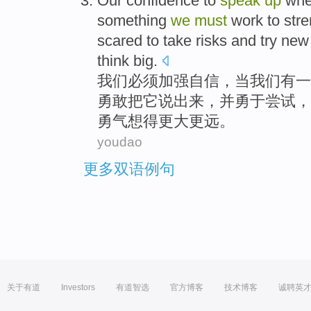
Our
confidence
to
speak
up
wh
something
we
must
work to
str
scared
to
take
risks
and
try new
think
big
.
我们
必须
加强
自信
，
当
我们
有
一
勇敢
把
它
说
出来，
并
勇于
尝试，
勇气
想
得更大更远。
youdao
更多双语例句
关于有道
Investors
有道智选
官方博客
技术博客
诚聘英