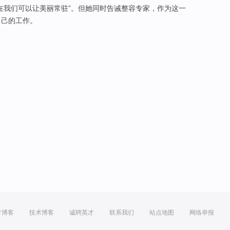
在
我们
可以
让
美丽
常驻”。
但
她
同时
告诫
整容专家，
作为
这
一
自己
的
工作
。
方博客
技术博客
诚聘英才
联系我们
站点地图
网络举报