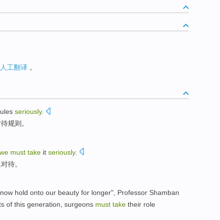
人工翻译
。
ules
seriously
.
对待规则。
we
must
take
it
seriously
.
真对待。
now
hold onto our
beauty
for longer",
Professor
Shamban
ts
of
this
generation
, surgeons
must
take
their
role