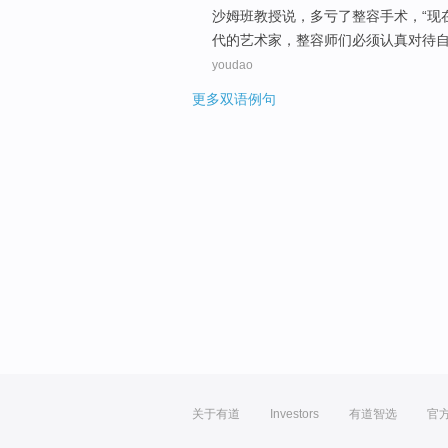
沙姆
班
教授
说
，
多亏
了
整容
手术
，“
现
代
的
艺术家
，整容师们
必须
认真对待
youdao
更多双语例句
关于有道
Investors
有道智选
官