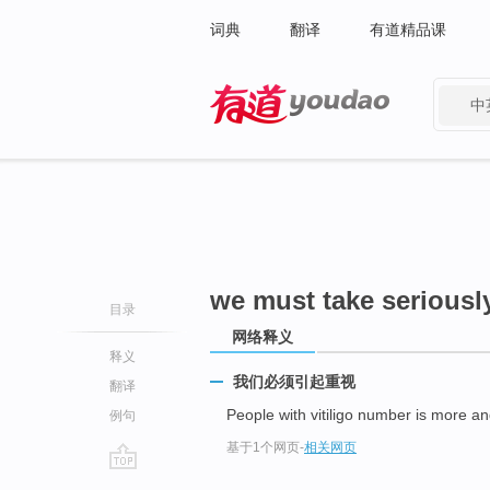
词典
翻译
有道精品课
中
有道 - 网易旗下搜索
we must take seriousl
目录
网络释义
释义
我们必须引起重视
翻译
People with vitiligo number is more a
例句
基于1个网页
-
相关网页
go