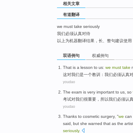
相关文章
top
有道翻译
we must take seriously
我们必须认真对待
以上为机器翻译结果，长、整句建议使用
双语例句
权威例句
T
hat is a lesson to us:
we
must
take
r
这
对我们是一个教训：我们必须认真
youdao
T
he exam is very important to us, so
考
试对我们很重要，所以我们必须认
youdao
Thanks to
cosmetic
surgery
, "
we
can
said
,
but
she
warned
that
as
the
artis
seriously
.