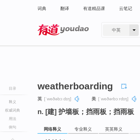
词典
翻译
有道精品课
云笔记
中英
有道 - 网易旗下搜索
weatherboarding
目录
英
[ˈweðəbɔːdɪŋ]
美
[ˈweðərbɔːrdɪŋ]
释义
n. [建] 护墙板；挡雨板；挡雨板
权威词典
用法
例句
网络释义
专业释义
英英释义