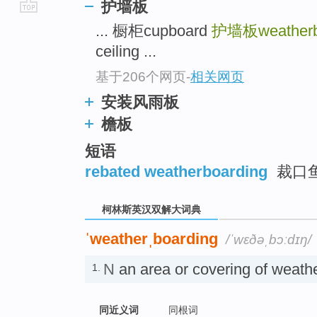
护墙板
go
... 橱柜cupboard
护墙板weatherb
top
ceiling ...
基于206个网页
-
相关网页
安装风雨板
檐板
短语
rebated weatherboarding
裁口
柯林斯英汉双解大词典
ˈweatherˌboarding
/ˈwɛðəˌbɔːdɪŋ/
N
an area or covering of wea
1.
同近义词
同根词