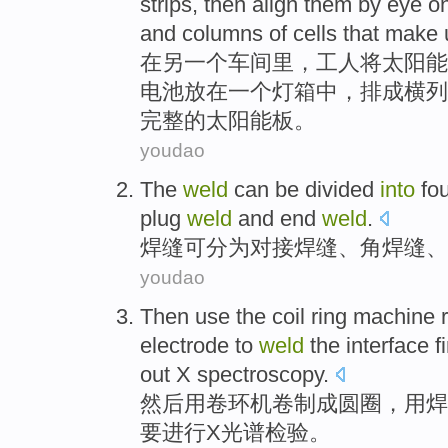
strips
,
then
align
them
by eye
o
and
columns
of cells
that
make
在
另一个
车间里
，
工人
将
太阳能
电池
放在
一
个
灯箱
中，
排成横列
完整
的太阳能
板
。
youdao
The
weld
can be
divided
into
fo
plug
weld
and
end
weld
.
焊缝
可
分为
对接
焊缝、
角
焊缝、
youdao
Then
use
the
coil
ring
machine
electrode
to
weld
the interface
f
out
X
spectroscopy
.
然后
用
卷
环
机
卷
制成
圆圈
，
用
焊
要
进行
X
光谱检验。