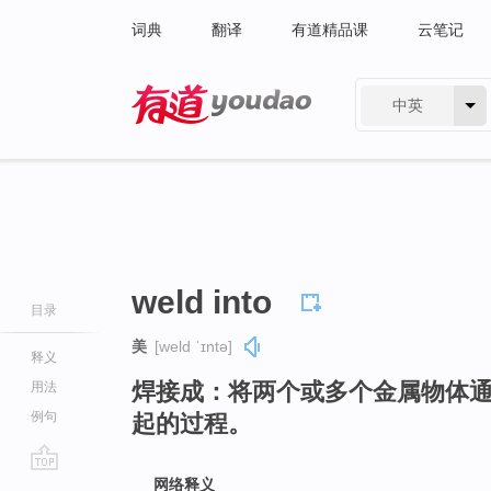
词典
翻译
有道精品课
云笔记
中英
有道 - 网易旗下搜索
weld into
目录
美
[weld ˈɪntə]
释义
焊接成：将两个或多个金属物体
用法
例句
起的过程。
go
网络释义