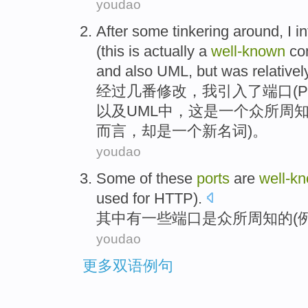
youdao
After
some
tinkering around
,
I
i
(
this
is
actually
a
well-known
co
and
also UML
,
but
was
relativel
经过
几
番
修改，
我
引入
了
端口
(P
以及
UML
中，
这
是
一
个
众所周
而言，却是一个新名词)。
youdao
Some
of these
ports
are
well-k
used for
HTTP
).
其中
有一些
端口
是
众所周知
的(
youdao
更多双语例句