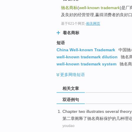
驰名商标
(
well-known trademark
)是厂
及良好的经营管理,赢得消费者的良好口
基于621个网页
-
相关网页
着名商标
短语
China Well-known Trademark
中国驰
well-known trademark dilution
驰名
well-known trademark system
驰名商
更多
网络短语
相关文章
双语例句
Chapter two
illustrates
several
theory
第二
章
阐释了
驰名
商标
保护
的
几种
理
youdao