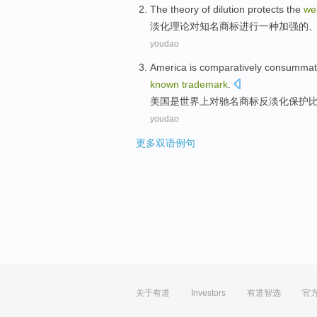
The
theory
of
dilution
protects
the
we
淡化
理论
对
知名
商标
进行一种加强的
youdao
America
is
comparatively
consummat
known
trademark
.
美国
是
世界上对
驰名
商标反
淡化
保护
youdao
更多双语例句
关于有道
Investors
有道智选
官