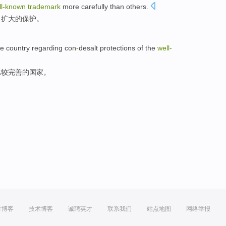
ll-known
trademark
more carefully than others.
、扩大的
保护
。
e
country
regarding con
-
desalt protections
of
the
well-
比较
完善
的
国家
。
方博客
技术博客
诚聘英才
联系我们
站点地图
网络举报