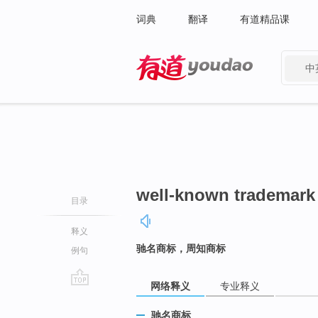
词典
翻译
有道精品课
中
有道 - 网易旗下搜索
well-known trademark
目录
释义
驰名商标，周知商标
例句
网络释义
专业释义
go
top
驰名商标