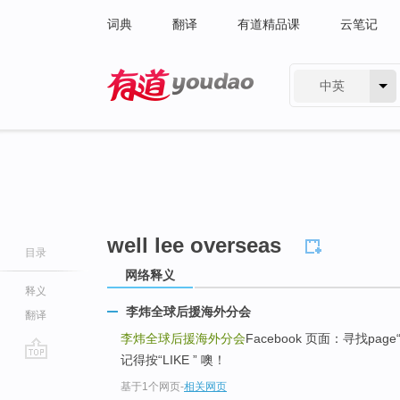
词典
翻译
有道精品课
云笔记
中英
有道 - 网易旗下搜索
well lee overseas
目录
网络释义
释义
李炜全球后援海外分会
翻译
李炜全球后援海外分会
Facebook 页面：寻找page
记得按“LIKE ” 噢！
go
基于1个网页
-
相关网页
top