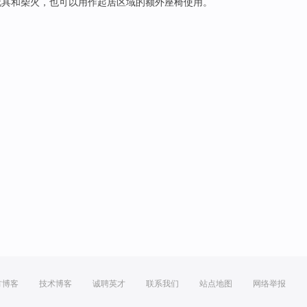
玩具
和
柴火
，
也
可以用作
起居
区域
的
额外
座椅使用
。
方博客
技术博客
诚聘英才
联系我们
站点地图
网络举报