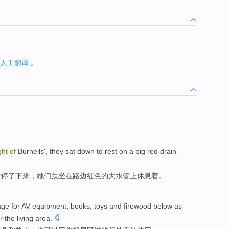
人工翻译
。
ght
of
Burnells
',
they
sat
down
to
rest
on
a
big
red
drain-
才停了
下来
，
她们
跌坐
在
路边
红色
的
大
水管上
休息
着。
age
for
AV
equipment
,
books
,
toys
and
firewood below
as
or
the
living
area
.