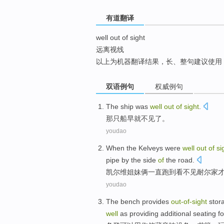
top
有道翻译
well out of sight
远离视线
以上为机器翻译结果，长、整句建议使用
双语例句
权威例句
The
ship
was
well
out
of
sight
.
那
只船
早就不见
了
。
youdao
When the
Kelveys
were
well
out
of
si
pipe
by the side
of
the road.
凯尔维
姐妹俩一直跑到
看不见
耐
尔家
youdao
The bench provides
out-
of-
sight
stor
well
as providing
additional
seating
f