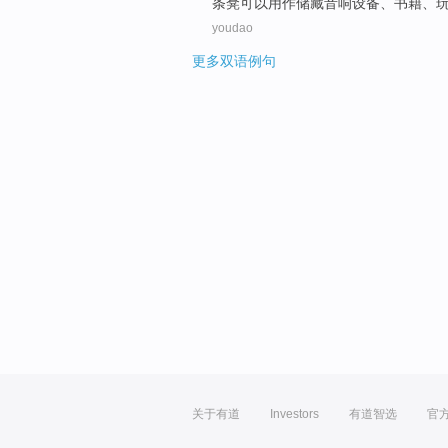
条凳
可以用作
储藏
音响
设备
、
书籍
、
youdao
更多双语例句
关于有道
Investors
有道智选
官