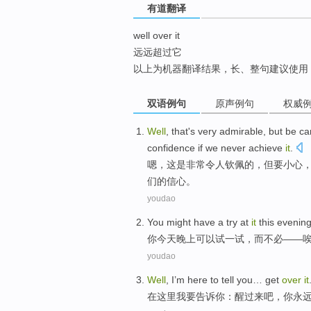
有道翻译
top
well over it
远远超过它
以上为机器翻译结果，长、整句建议使用
双语例句
原声例句
权威
Well
,
that
's
very
admirable
,
but
be ca
confidence
if
we
never
achieve
it
.
嗯
，
这
是
非常
令人钦佩
的，
但
要
小心
们
的
信心
。
youdao
You
might
have
a try
at
it
this evenin
你
今天
晚上
可以
试
一
试，
而不必
——
youdao
Well
, I’m
here
to
tell
you
… get
over
it
在这里
我要
告诉
你
：醒
过来
吧
，你永