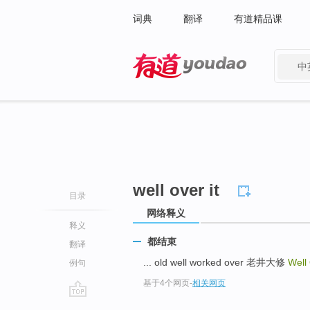
词典
翻译
有道精品课
中
有道 - 网易旗下搜索
well over it
目录
网络释义
释义
都结束
翻译
... old well worked over 老井大修
Well
例句
基于4个网页
-
相关网页
go