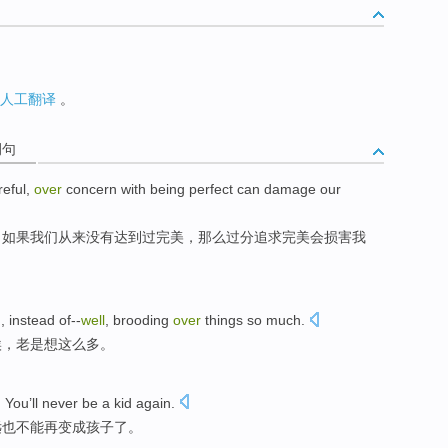
人工翻译
。
例句
reful
,
over
concern with
being perfect
can
damage
our
，
如果
我们
从来没有
达到
过
完美，那么过分
追求
完美
会
损害
我
g
,
instead
of--
well
,
brooding
over
things
so
much
.
唉
，
老是
想这么多。
. You’ll
never be
a kid
again
.
远也
不能
再
变成
孩子了。