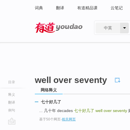
词典
翻译
有道精品课
云笔记
中英
有道 - 网易旗下搜索
well over seventy
目录
网络释义
释义
七十好几了
翻译
例句
... 几十年 decades
七十好几了
well over seventy
好
基于50个网页
-
相关网页
go