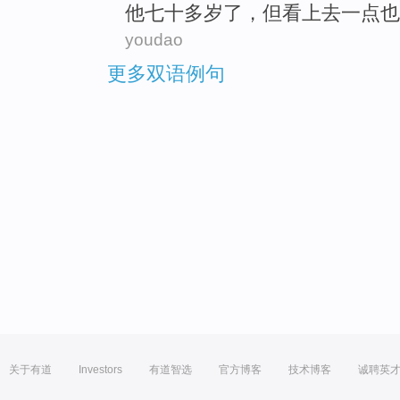
他
七十
多
岁了，
但
看上去
一点也
youdao
更多双语例句
关于有道
Investors
有道智选
官方博客
技术博客
诚聘英