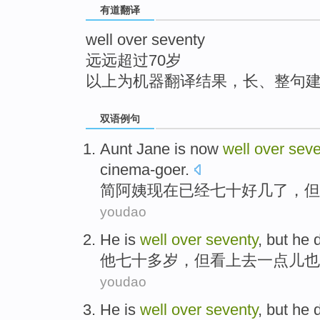
有道翻译
top
well over seventy
远远超过70岁
以上为机器翻译结果，长、整句
双语例句
A
unt Jane is now
well
over
seve
cinema-goer.
简
阿姨现在已经七十好几了，但
youdao
He
is
well
over
seventy
,
but
he
他
七十
多
岁，
但
看上去
一点儿也
youdao
He
is
well
over
seventy
,
but
he