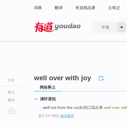
词典
翻译
有道精品课
云笔记
中英
有道 - 网易旗下搜索
well over with joy
目录
网络释义
释义
满怀喜悦
翻译
... well out from the cut从伤口流出来
well over wit
基于13个网页
-
相关网页
go
top