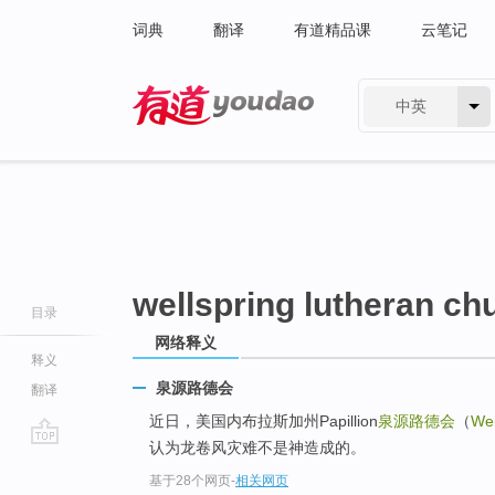
词典
翻译
有道精品课
云笔记
中英
有道 - 网易旗下搜索
wellspring lutheran ch
目录
网络释义
释义
泉源路德会
翻译
近日，美国内布拉斯加州Papillion
泉源路德会
（
Wel
认为龙卷风灾难不是神造成的。
go
基于28个网页
-
相关网页
top