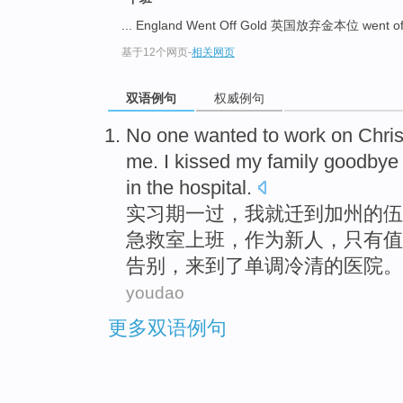
... England Went Off Gold 英国放弃金本位 went 
基于12个网页
-
相关网页
双语例句
权威例句
No
one
wanted
to
work on
Chri
me. I
kissed
my family
goodbye
in
the
hospital.
实习期
一
过，
我
就迁
到
加州的
伍
急救室
上班
，作为新人，只有值
告别
，
来到
了单调冷清的医院。
youdao
更多双语例句