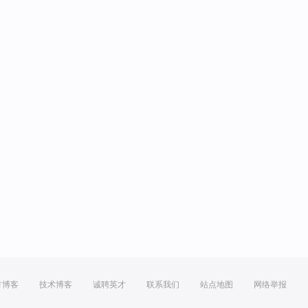
方博客
技术博客
诚聘英才
联系我们
站点地图
网络举报