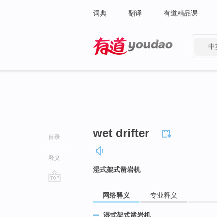
词典
翻译
有道精品课
中
有道 - 网易旗下搜索
wet drifter
目录
释义
湿式架式凿岩机
go
网络释义
专业释义
top
湿式架式凿岩机