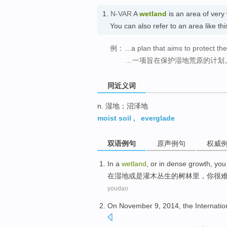
1.
N-VAR
A
wetland
is an area of very 
You can also refer to an area like th
例：
...a plan that aims to protect th
…一项旨在保护湿地荒原的计划
同近义词
n. 湿地；沼泽地
moist soil
,
everglade
双语例句
原声例句
权威
In
a
wetland
,
or
in
dense growth
,
you
在
湿地
或是
灌木
丛生
的树林里，
你
很
youdao
On
November
9
, 2014,
the Internatio