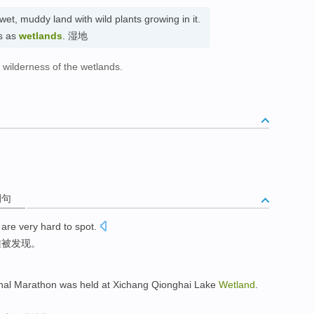
wet, muddy land with wild plants growing in it.
is as
wetlands
. 湿地
e wilderness of the wetlands.
。
例句
are very hard to
spot
.
难
被发现
。
nal
Marathon
was held
at
Xichang
Qionghai Lake
Wetland
.