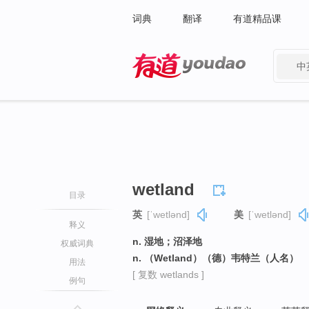
词典
翻译
有道精品课
中
有道 - 网易旗下搜索
wetland
目录
英
[ˈwetlənd]
美
[ˈwetlənd]
释义
n. 湿地；沼泽地
权威词典
n. （Wetland）（德）韦特兰（人名）
用法
[ 复数 wetlands ]
例句