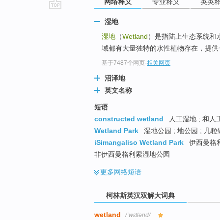
网络释义
专业释义
英英
go
湿地
top
湿地
（
Wetland
）是指陆上生态系统和
域都有大量独特的水性植物存在，提供一
基于7487个网页
-
相关网页
沼泽地
英文名称
短语
constructed wetland
人工湿地 ; 和人工
Wetland Park
湿地公园 ; 地公园 ; 几粒
iSimangaliso Wetland Park
伊西曼格利
非伊西曼格利索湿地公园
更多
网络短语
柯林斯英汉双解大词典
wetland
/ˈwɛtlənd/