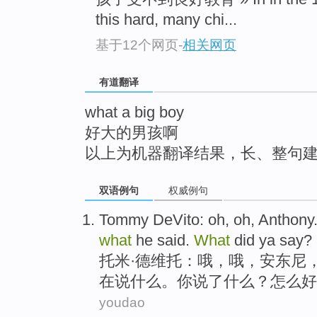
top
this hard, many chi...
基于12个网页
-
相关网页
有道翻译
what a big boy
好大的男孩啊
以上为机器翻译结果，长、整句
双语例句
权威例句
Tommy DeVito
:
oh
, oh,
Anthony
what
he
said
.
What
did
ya
say
?
托米
·德维托：
哦
，哦，
安东尼
在
说
什么
。
你
说
了什么？
怎么
好
youdao