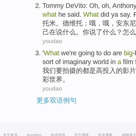
Tommy DeVito
:
Oh
,
oh
, Anthon
what
he
said
.
What
did ya
say
.
托米
。德维托：
哦
，哦，
安东尼
己
在
说
什么
。
你
说
了什么？怎么
youdao
'
What
we
're going to
do
are
big
sort
of
imaginary
world
in
a
film
我们
要
拍摄
的
都是
高投入的
影片
彩世界
。
youdao
更多双语例句
关于有道
Investors
有道智选
官方博客
技术博客
诚聘英